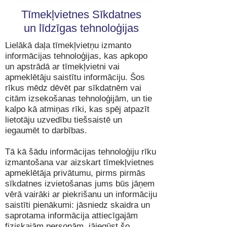
Tīmekļvietnes Sīkdatnes
un līdzīgas tehnoloģijas
Lielākā daļa tīmekļvietņu izmanto
informācijas tehnoloģijas, kas apkopo
un apstrādā ar tīmekļvietni vai
apmeklētāju saistītu informāciju. Šos
rīkus mēdz dēvēt par sīkdatnēm vai
citām izsekošanas tehnoloģijām, un tie
kalpo kā atmiņas rīki, kas spēj atpazīt
lietotāju uzvedību tiešsaistē un
iegaumēt to darbības.
Tā kā šādu informācijas tehnoloģiju rīku
izmantošana var aizskart tīmekļvietnes
apmeklētāja privātumu, pirms pirmās
sīkdatnes izvietošanas jums būs jāņem
vērā vairāki ar piekrišanu un informāciju
saistīti pienākumi: jāsniedz skaidra un
saprotama informācija attiecīgajām
fiziskajām personām, jāiegūst šo