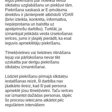
iegūt piekrišanu par noteikta veida
sīkdatņu uzglabāšanu un piekļuvi tām.
Piekrišana saskaņā ar E-privātuma
direktīvu ir jāinterpretē atbilstoši VDAR
(brīvi izteikta, konkrēta, informatīva,
nepārprotama un balstīta uz
apstiprinošu darbību). Turklāt, ja
izmantojat jebkāda veida izsekošanas
ierīces, jums ir jāspēj pierādīt, ka esat
ieguvis apmeklētāju piekrišanu.
Tīmekļvietnes vai lietotnes ritināšana
lejup vai pārlūkošana nevar tikt
uzskatīta par derīgu piekrišanu
sīkdatņu izmantošanai.
Lūdziet piekrišanu pirmajā sīkdatņu
iestatīšanas reizē, šī darbība nav
jāatkārto ikreiz, kad šī pati persona
apmeklē jūsu tīmekļvietni. Taču ierīces
var izmantot dažādas personas, tāpēc
šo procesu ieteicams atkārtot pēc
regulāriem intervāliem