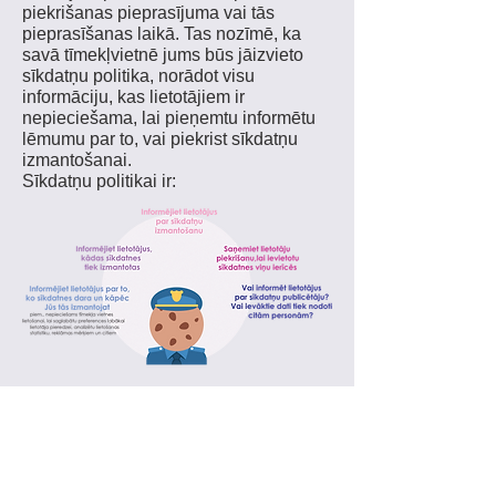
piekrišanas pieprasījuma vai tās
pieprasīšanas laikā. Tas nozīmē, ka
savā tīmekļvietnē jums būs jāizvieto
sīkdatņu politika, norādot visu
informāciju, kas lietotājiem ir
nepieciešama, lai pieņemtu informētu
lēmumu par to, vai piekrist sīkdatņu
izmantošanai.
Sīkdatņu politikai ir:
Pārliecinieties, ka sīkdatņu politikā
izmantotā valoda atbilst tīmekļvietnes
mērķauditorijas valodai.