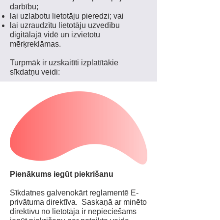
darbību;
lai uzlabotu lietotāju pieredzi; vai
lai uzraudzītu lietotāju uzvedību
digitālajā vidē un izvietotu
mērķreklāmas.
Turpmāk ir uzskaitīti izplatītākie
sīkdatņu veidi:
Pienākums iegūt piekrišanu
Sīkdatnes galvenokārt reglamentē E-
privātuma direktīva. Saskaņā ar minēto
direktīvu no lietotāja ir nepieciešams