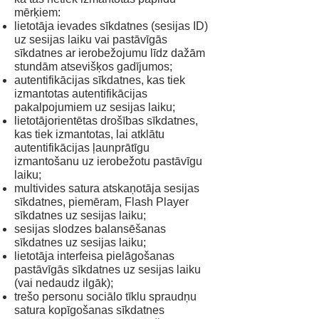
mērķiem:
lietotāja ievades sīkdatnes (sesijas ID)
uz sesijas laiku vai pastāvīgās
sīkdatnes ar ierobežojumu līdz dažām
stundām atsevišķos gadījumos;
autentifikācijas sīkdatnes, kas tiek
izmantotas autentifikācijas
pakalpojumiem uz sesijas laiku;
lietotājorientētas drošības sīkdatnes,
kas tiek izmantotas, lai atklātu
autentifikācijas ļaunprātīgu
izmantošanu uz ierobežotu pastāvīgu
laiku;
multivides satura atskaņotāja sesijas
sīkdatnes, piemēram, Flash Player
sīkdatnes uz sesijas laiku;
sesijas slodzes balansēšanas
sīkdatnes uz sesijas laiku;
lietotāja interfeisa pielāgošanas
pastāvīgās sīkdatnes uz sesijas laiku
(vai nedaudz ilgāk);
trešo personu sociālo tīklu spraudņu
satura kopīgošanas sīkdatnes