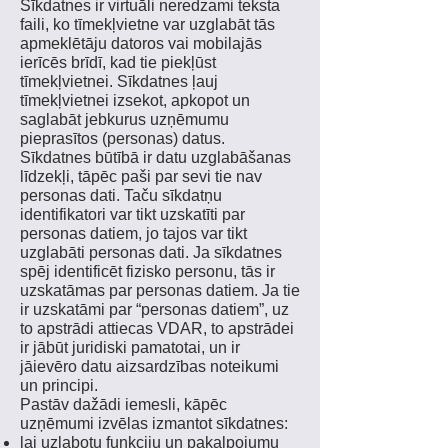
Sīkdatnes ir virtuāli neredzami teksta
faili, ko tīmekļvietne var uzglabāt tās
apmeklētāju datoros vai mobilajās
ierīcēs brīdī, kad tie piekļūst
tīmekļvietnei. Sīkdatnes ļauj
tīmekļvietnei izsekot, apkopot un
saglabāt jebkurus uzņēmumu
pieprasītos (personas) datus.
Sīkdatnes būtībā ir datu uzglabāšanas
līdzekļi, tāpēc paši par sevi tie nav
personas dati. Taču sīkdatņu
identifikatori var tikt uzskatīti par
personas datiem, jo tajos var tikt
uzglabāti personas dati. Ja sīkdatnes
spēj identificēt fizisko personu, tās ir
uzskatāmas par personas datiem. Ja tie
ir uzskatāmi par “personas datiem”, uz
to apstrādi attiecas VDAR, to apstrādei
ir jābūt juridiski pamatotai, un ir
jāievēro datu aizsardzības noteikumi
un principi.
Pastāv dažādi iemesli, kāpēc
uzņēmumi izvēlas izmantot sīkdatnes:
lai uzlabotu funkciju un pakalpojumu