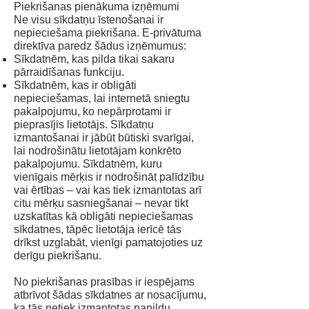
Piekrišanas pienākuma izņēmumi
Ne visu sīkdatņu īstenošanai ir
nepieciešama piekrišana. E-privātuma
direktīva paredz šādus izņēmumus:
Sīkdatnēm, kas pilda tikai sakaru
pārraidīšanas funkciju.
Sīkdatnēm, kas ir obligāti
nepieciešamas, lai internetā sniegtu
pakalpojumu, ko nepārprotami ir
pieprasījis lietotājs. Sīkdatņu
izmantošanai ir jābūt būtiski svarīgai,
lai nodrošinātu lietotājam konkrēto
pakalpojumu. Sīkdatnēm, kuru
vienīgais mērķis ir nodrošināt palīdzību
vai ērtības – vai kas tiek izmantotas arī
citu mērķu sasniegšanai – nevar tikt
uzskatītas kā obligāti nepieciešamas
sīkdatnes, tāpēc lietotāja ierīcē tās
drīkst uzglabāt, vienīgi pamatojoties uz
derīgu piekrišanu.
No piekrišanas prasības ir iespējams
atbrīvot šādas sīkdatnes ar nosacījumu,
ka tās netiek izmantotas papildu